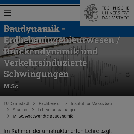
Menü öffnen
Baudynamik -
Institut für Massivbau
Erdbebeningenieurwesen /
Brückendynamik und
Verkehrsinduzierte
Schwingungen
M.Sc.
Sie befinden sich hier:
TU Darmstadt
Fachbereich
Institut für Massivbau
Studium
Lehrveranstaltungen
M. Sc. Angewandte Baudynamik
Im Rahmen der umstrukturierten Lehre bzgl.