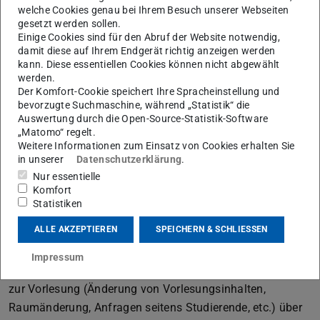
als auch die Konstruktion zur Aufnahme
welche Cookies genau bei Ihrem Besuch unserer Webseiten
erdbebenerzeugter Beanspruchungen erläutert.
gesetzt werden sollen.
Einige Cookies sind für den Abruf der Website notwendig,
Vorlesungsinhalte – Brückendynamik und
damit diese auf Ihrem Endgerät richtig anzeigen werden
Verkehrsinduzierte Schwingungen (SoSe)
kann. Diese essentiellen Cookies können nicht abgewählt
werden.
Im Rahmen dieser Vorlesung werden die Grundlagen zur
Der Komfort-Cookie speichert Ihre Spracheinstellung und
dynamischen Beanspruchung von Bauwerken wie
bevorzugte Suchmaschine, während „Statistik“ die
Brücken, Tribünenträgern oder Hochbaudecken, durch
Auswertung durch die Open-Source-Statistik-Software
„Matomo“ regelt.
verkehrserregte Schwingungen betrachtet. Derartige
Weitere Informationen zum Einsatz von Cookies erhalten Sie
Schwingungen können infolge Straßen-, Eisenbahn- oder
in unserer
Datenschutzerklärung
.
Fußgängerverkehr entstehen und sind durch geeignete
Nur essentielle
Maßnahmen zu begrenzen, um die Komfortkriterien und
Komfort
Statistiken
die Verformungsgrenzen von Bauwerken einzuhalten.
ALLE AKZEPTIEREN
SPEICHERN & SCHLIESSEN
Vorlesungsankündigung:
TUCaN / Moodle:
Anmeldung für die Lehrveranstaltung in
Impressum
TUCaN wird dringend empfohlen, da die Kommunikation
zur Vorlesung (Änderung von Vorlesungsinhalten,
Raumänderung, Anfragen seitens Studierende, etc.) über