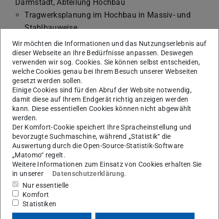
Darmstadt, Abteilung Hochbau
Tragwerksplanung im Hochbau in Massiv- und
Stahlbauweise
Bautechnische Prüfung im Hochbau
Wir möchten die Informationen und das Nutzungserlebnis auf
2018 – 2019 Werkstudentin Tragwerksplanung,
dieser Webseite an Ihre Bedürfnisse anpassen. Deswegen
verwenden wir sog. Cookies. Sie können selbst entscheiden,
Donges SteelTec GmbH
welche Cookies genau bei Ihrem Besuch unserer Webseiten
2017 – 2019 Masterstudium des Bauingenieurwesens
gesetzt werden sollen.
Einige Cookies sind für den Abruf der Website notwendig,
(M.Sc.) an der TU Darmstadt
damit diese auf Ihrem Endgerät richtig anzeigen werden
Vertiefungsrichtungen: Massivbau, Stahlbau, Statik,
kann. Diese essentiellen Cookies können nicht abgewählt
Geotechnik
werden.
Der Komfort-Cookie speichert Ihre Spracheinstellung und
Masterthesis: „Trag- und Verformungsverhalten
bevorzugte Suchmaschine, während „Statistik“ die
biegebeanspruchter Betonbauteile mit
Auswertung durch die Open-Source-Statistik-Software
kohlenstofffaserverstärkter Kunststoffbewehrung“
„Matomo“ regelt.
Weitere Informationen zum Einsatz von Cookies erhalten Sie
2014 – 2017 Bachelorstudium des
in unserer
Datenschutzerklärung
.
Bauingenieurwesens (B.Sc.) an der TU Darmstadt
Nur essentielle
Vertiefungsrichtung: Konstruktiver Ingenieurbau
Komfort
Statistiken
Bachelorthesis: „Auswirkungen von
Fensterlüftungsstrategien auf