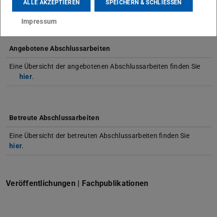
ALLE AKZEPTIEREN
SPEICHERN & SCHLIESSEN
Simulationsergebnisse energetischer Simulationen“
Impressum
Angebotene Abschlussarbeiten
Eine Übersicht der angebotenen Abschlussarbeiten finden Sie
hier
.
Betreute Abschlussarbeiten
Eine Übersicht der betreuten Abschlussarbeiten finden Sie
hier
.
Veröffentlichungen | Fachpublikationen