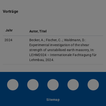
Vorträge
Jahr
Autor, Titel
2024
Becker, A.; Fischer, C..; Waldmann, D.:
Experimental investigation of the shear
strength of unstabilised earth masonry, In:
LEHM2024 – Internationale Fachtagung für
Lehmbau, 2024.
LinkedIn-Seite der TU Darmstadt
Instagram-Kanal der TU Darmstad
Bluesky-Kanal der TU D
Facebook-Seite
YouTu
Sitemap